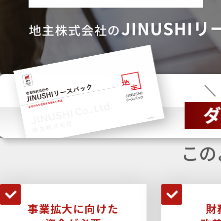
この
事業拡大に向けた
財