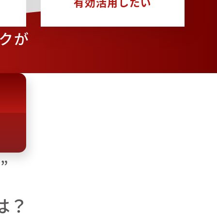
有効活用したい
ックが
”
は？