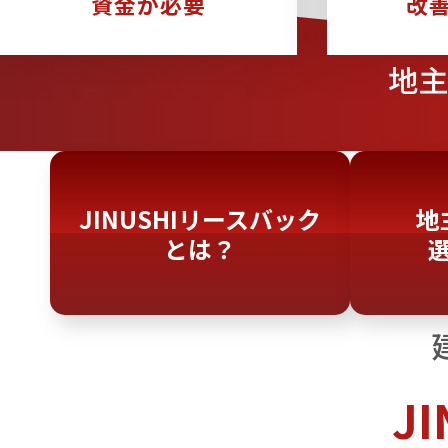
資金が必要
改
地
JINUSHIリースバック
地
とは？
J