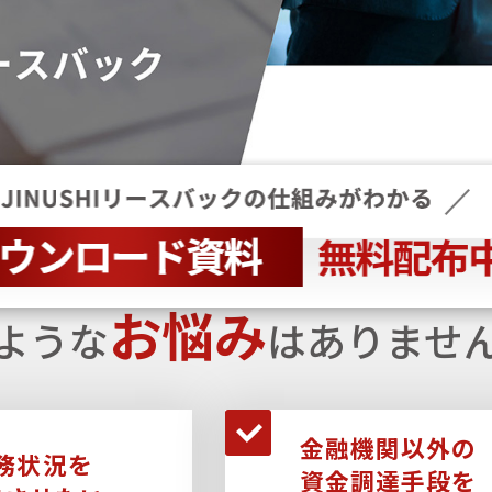
お悩み
ような
はありませ
金融機関以外の
務状況を
資金調達手段を